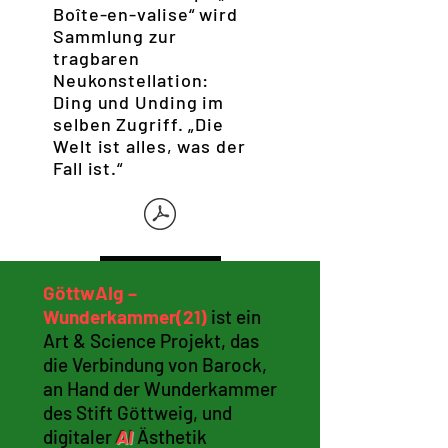
Boîte-en-valise“ wird
Sammlung zur
tragbaren
Neukonstellation:
Ding und Unding im
selben Zugriff. „Die
Welt ist alles, was der
Fall ist.“
GöttwAIg –
Wunderkammer(21)
ist ein
Art & Science Projekt, das
die Verbindung von Barock,
an Hand der Wunderkammer
des Stift Göttweig, und
digitaler
AI
Ästhetik