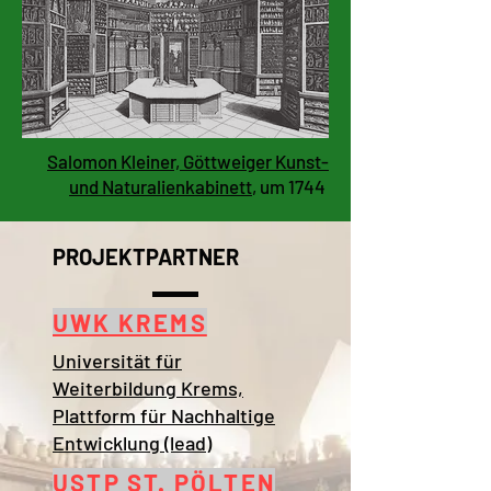
Salomon Kleiner, Göttweiger Kunst-
und Naturalienkabinett
, um 1744
PROJEKTPARTNER
UWK KREMS
Universität für
Weiterbildung Krems,
Plattform für Nachhaltige
Entwicklung (lead)
USTP ST. PÖLTEN