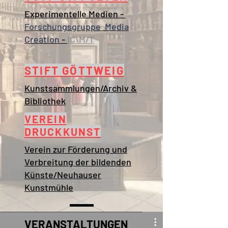
Experimentelle Medien -
Forschungsgruppe Media
Creation
-
IC\M/T
STIFT GÖTTWEIG
Kunstsammlungen/Archiv &
Bibliothek
VEREIN
DRUCKKUNST
Verein zur Förderung und
Verbreitung der bildenden
Künste/Neuhauser
Kunstmühle
VERANSTALTUNGEN