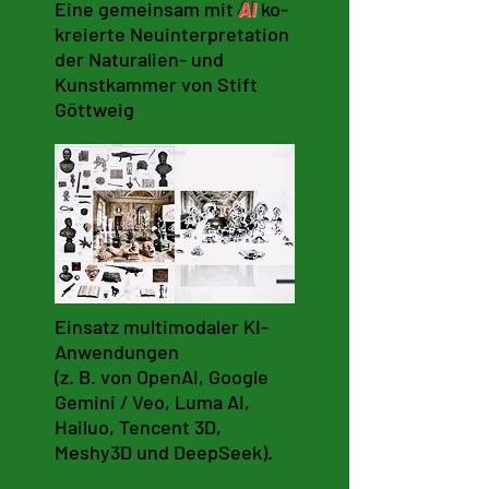
Eine gemeinsam mit
AI
ko-
kreierte Neuinterpretation
der Naturalien- und
Kunstkammer von Stift
Göttweig
Einsatz multimodaler KI-
Anwendungen
(z. B. von OpenAI, Google
Gemini / Veo, Luma AI,
Hailuo, Tencent 3D,
Meshy3D und DeepSeek).