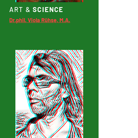
ART
&
SCIENCE
Dr.phil. Viola Rühse, M.A.