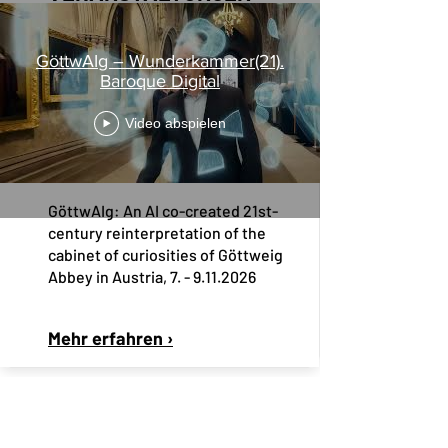
GöttwAIg – Wunderkammer(21).
ZUKUNFTSAUSBLICK
Baroque Digital
07. Nov. 2026 - 09. Nov. 2026
Video abspielen
15th EAI International
Conference: ArtsIT,
Interactivity & Game Creation
GöttwAIg: An AI co-created 21st-
century reinterpretation of the
cabinet of curiosities of Göttweig
Abbey in Austria,
7. - 9.11.2026
Mehr erfahren ›
VERGANGENES