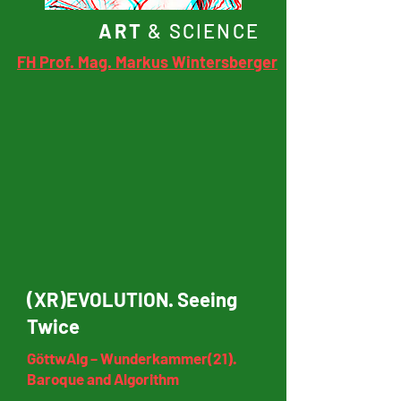
ART
& SCIENCE
FH Prof. Mag. Markus Wintersberger
(XR)EVOLUTION. Seeing
Twice
GöttwAIg – Wunderkammer(21).
Baroque and Algorithm